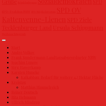
Sozialdemokraten
Grüße
SPD
Schuldenbremse
SPD OV
SPD-Fraktion NRW
SPD Mitgliedervotum
Kattenvenne-Lienen
SPD Ziele
Ursula Schippmann
Tecklenburger Land
Weihnachtsgruß
Start
Andre Volkov
Frank Sundermann Landtagsabgeordneter NRW
Joachim Lunow
Jörg Hawerkamp
Karsten Huneke
Kalkabbau: Bedarf für weitere 4,7 Hektar Fläche
Kreistag
Matthias Himmelreich
Reiner Deutsch
Rita Hehmann
Ullrich Mindrup