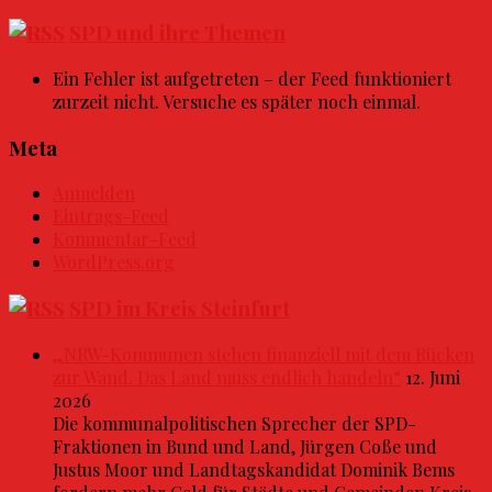
SPD und ihre Themen
Ein Fehler ist aufgetreten – der Feed funktioniert
zurzeit nicht. Versuche es später noch einmal.
Meta
Anmelden
Eintrags-Feed
Kommentar-Feed
WordPress.org
SPD im Kreis Steinfurt
„NRW-Kommunen stehen finanziell mit dem Rücken
zur Wand. Das Land muss endlich handeln“
12. Juni
2026
Die kommunalpolitischen Sprecher der SPD-
Fraktionen in Bund und Land, Jürgen Coße und
Justus Moor und Landtagskandidat Dominik Bems