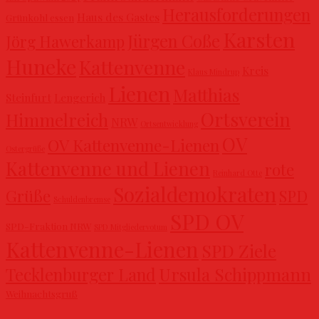
Herausforderungen
Haus des Gastes
Grünkohl essen
Karsten
Jürgen Coße
Jörg Hawerkamp
Huneke
Kattenvenne
Kreis
Klaus Mindrup
Lienen
Matthias
Steinfurt
Lengerich
Ortsverein
Himmelreich
NRW
Ortsentwicklung
OV
OV Kattenvenne-Lienen
Ostergrüße
Kattenvenne und Lienen
rote
Reinhard Otte
Sozialdemokraten
Grüße
SPD
Schuldenbremse
SPD OV
SPD-Fraktion NRW
SPD Mitgliedervotum
Kattenvenne-Lienen
SPD Ziele
Ursula Schippmann
Tecklenburger Land
Weihnachtsgruß