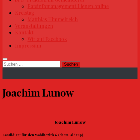
Ratsinfomanagement Lienen online
Kreistag
Matthias Himmelreich
Veranstaltungen
Kontakt
Wir auf Facebook
Impressum
Suchen
nach:
Joachim Lunow
Joachim Lunow
Kandidiert für den Wahlbezirk 6 (ehem. Aldrup)