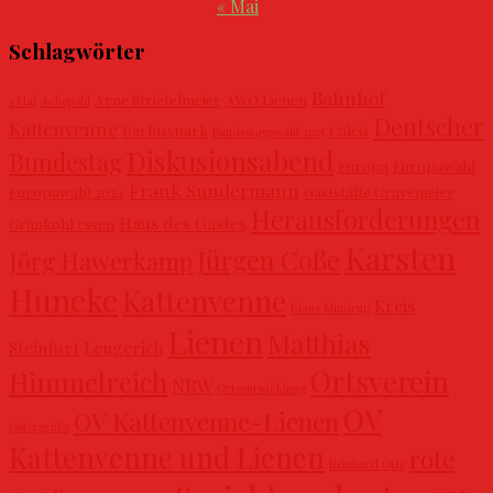
« Mai
Schlagwörter
Bahnhof
Arne Strietelmeier
AWO Lienen
1.Mai
Achepohl
Deutscher
Kattenvenne
Barfusspark
Calcis
Bundestagswahl 2025
Diskusionsabend
Bundestag
Europa
Europawahl
Frank Sundermann
Europawahl 2024
Gaststätte Gravemeier
Herausforderungen
Haus des Gastes
Grünkohl essen
Karsten
Jürgen Coße
Jörg Hawerkamp
Huneke
Kattenvenne
Kreis
Klaus Mindrup
Lienen
Matthias
Steinfurt
Lengerich
Ortsverein
Himmelreich
NRW
Ortsentwicklung
OV
OV Kattenvenne-Lienen
Ostergrüße
Kattenvenne und Lienen
rote
Reinhard Otte