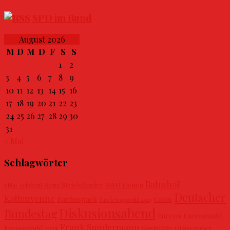
SPD im Bund
August 2026
M
D
M
D
F
S
S
1
2
3
4
5
6
7
8
9
10
11
12
13
14
15
16
17
18
19
20
21
22
23
24
25
26
27
28
29
30
31
« Mai
Schlagwörter
Bahnhof
Arne Strietelmeier
AWO Lienen
1.Mai
Achepohl
Deutscher
Kattenvenne
Barfusspark
Calcis
Bundestagswahl 2025
Diskusionsabend
Bundestag
Europa
Europawahl
Frank Sundermann
Europawahl 2024
Gaststätte Gravemeier