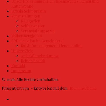
Unser Programm für ein lebenswertes Lienen und
Kattenvenne
Ursula Schippmann
Veranstaltungen
Kategorien
Schlagwörter
Veranstaltungsorte
Volker Bergjohan
SPD-Fraktion im Gemeinderat
Ratsinfomanagement Lienen online
Unsere Ziele
Anke Wieneke-Lunow
Reiner Brandt
Kontakt
Impressum
© 2026. Alle Rechte vorbehalten.
Präsentiert von
- Entworfen mit dem
Hueman-Theme