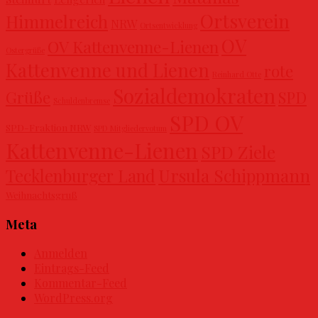
Ortsverein
Himmelreich
NRW
Ortsentwicklung
OV
OV Kattenvenne-Lienen
Ostergrüße
Kattenvenne und Lienen
rote
Reinhard Otte
Sozialdemokraten
Grüße
SPD
Schuldenbremse
SPD OV
SPD-Fraktion NRW
SPD Mitgliedervotum
Kattenvenne-Lienen
SPD Ziele
Ursula Schippmann
Tecklenburger Land
Weihnachtsgruß
Meta
Anmelden
Eintrags-Feed
Kommentar-Feed
WordPress.org