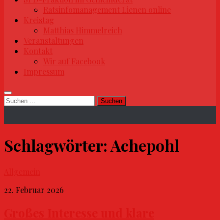
Ratsinfomanagement Lienen online
Kreistag
Matthias Himmelreich
Veranstaltungen
Kontakt
Wir auf Facebook
Impressum
Suchen
nach:
Schlagwörter:
Achepohl
Allgemein
22. Februar 2026
Großes Interesse und klare