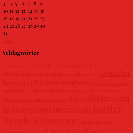
3
4
5
6
7
8
9
10
11
12
13
14
15
16
17
18
19
20
21
22
23
24
25
26
27
28
29
30
31
« Mai
Schlagwörter
Bahnhof
Arne Strietelmeier
AWO Lienen
1.Mai
Achepohl
Deutscher
Kattenvenne
Barfusspark
Calcis
Bundestagswahl 2025
Diskusionsabend
Bundestag
Europa
Europawahl
Frank Sundermann
Europawahl 2024
Gaststätte Gravemeier
Herausforderungen
Haus des Gastes
Grünkohl essen
Karsten
Jürgen Coße
Jörg Hawerkamp
Huneke
Kattenvenne
Kreis
Klaus Mindrup
Lienen
Matthias
Steinfurt
Lengerich