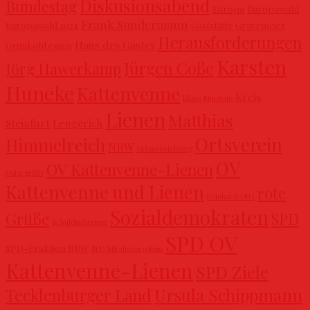
Diskusionsabend
Bundestag
Europa
Europawahl
Frank Sundermann
Europawahl 2024
Gaststätte Gravemeier
Herausforderungen
Haus des Gastes
Grünkohl essen
Karsten
Jürgen Coße
Jörg Hawerkamp
Huneke
Kattenvenne
Kreis
Klaus Mindrup
Lienen
Matthias
Steinfurt
Lengerich
Ortsverein
Himmelreich
NRW
Ortsentwicklung
OV
OV Kattenvenne-Lienen
Ostergrüße
Kattenvenne und Lienen
rote
Reinhard Otte
Sozialdemokraten
Grüße
SPD
Schuldenbremse
SPD OV
SPD-Fraktion NRW
SPD Mitgliedervotum
Kattenvenne-Lienen
SPD Ziele
Ursula Schippmann
Tecklenburger Land