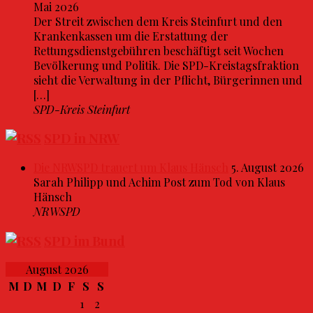
Mai 2026
Der Streit zwischen dem Kreis Steinfurt und den
Krankenkassen um die Erstattung der
Rettungsdienstgebühren beschäftigt seit Wochen
Bevölkerung und Politik. Die SPD-Kreistagsfraktion
sieht die Verwaltung in der Pflicht, Bürgerinnen und
[…]
SPD-Kreis Steinfurt
SPD in NRW
Die NRWSPD trauert um Klaus Hänsch
5. August 2026
Sarah Philipp und Achim Post zum Tod von Klaus
Hänsch
NRWSPD
SPD im Bund
August 2026
M
D
M
D
F
S
S
1
2