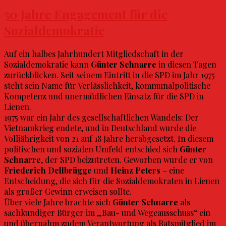
50 Jahre Engagement für die
Sozialdemokratie
Auf ein halbes Jahrhundert Mitgliedschaft in der
Sozialdemokratie kann
Günter Schnarre
in diesen Tagen
zurückblicken. Seit seinem Eintritt in die SPD im Jahr 1975
steht sein Name für Verlässlichkeit, kommunalpolitische
Kompetenz und unermüdlichen Einsatz für die SPD in
Lienen.
1975 war ein Jahr des gesellschaftlichen Wandels: Der
Vietnamkrieg endete, und in Deutschland wurde die
Volljährigkeit von 21 auf 18 Jahre herabgesetzt. In diesem
politischen und sozialen Umfeld entschied sich
Günter
Schnarre
, der SPD beizutreten. Geworben wurde er von
Friederich Dellbrügge
und
Heinz Peters
– eine
Entscheidung, die sich für die Sozialdemokraten in Lienen
als großer Gewinn erweisen sollte.
Über viele Jahre brachte sich
Günter Schnarre
als
sachkundiger Bürger im „Bau- und Wegeausschuss“ ein
und übernahm zudem Verantwortung als Ratsmitglied im