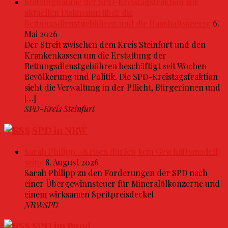
Stellungnahme der SPD-Kreistagsfraktion zur
aktuellen Diskussion über die
Rettungsdienstgebühren und die Haushaltssperre
6.
Mai 2026
Der Streit zwischen dem Kreis Steinfurt und den
Krankenkassen um die Erstattung der
Rettungsdienstgebühren beschäftigt seit Wochen
Bevölkerung und Politik. Die SPD-Kreistagsfraktion
sieht die Verwaltung in der Pflicht, Bürgerinnen und
[…]
SPD-Kreis Steinfurt
SPD in NRW
Sarah Philipp: »Krisen dürfen kein Geschäftsmodell
sein«
8. August 2026
Sarah Philipp zu den Forderungen der SPD nach
einer Übergewinnsteuer für Mineralölkonzerne und
einem wirksamen Spritpreisdeckel
NRWSPD
SPD im Bund