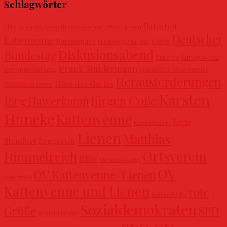
Schlagwörter
Bahnhof
Arne Strietelmeier
AWO Lienen
1.Mai
Achepohl
Deutscher
Kattenvenne
Barfusspark
Calcis
Bundestagswahl 2025
Diskusionsabend
Bundestag
Europa
Europawahl
Frank Sundermann
Europawahl 2024
Gaststätte Gravemeier
Herausforderungen
Haus des Gastes
Grünkohl essen
Karsten
Jürgen Coße
Jörg Hawerkamp
Huneke
Kattenvenne
Kreis
Klaus Mindrup
Lienen
Matthias
Steinfurt
Lengerich
Ortsverein
Himmelreich
NRW
Ortsentwicklung
OV
OV Kattenvenne-Lienen
Ostergrüße
Kattenvenne und Lienen
rote
Reinhard Otte
Sozialdemokraten
Grüße
SPD
Schuldenbremse