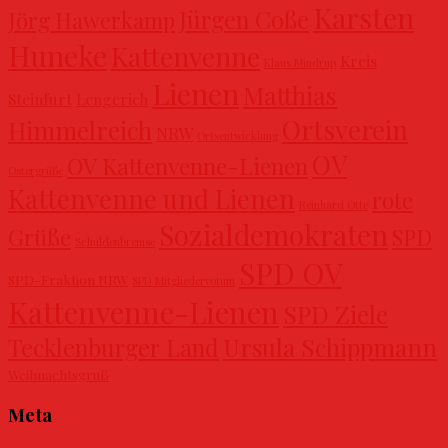
Karsten
Jürgen Coße
Jörg Hawerkamp
Huneke
Kattenvenne
Kreis
Klaus Mindrup
Lienen
Matthias
Steinfurt
Lengerich
Ortsverein
Himmelreich
NRW
Ortsentwicklung
OV
OV Kattenvenne-Lienen
Ostergrüße
Kattenvenne und Lienen
rote
Reinhard Otte
Sozialdemokraten
Grüße
SPD
Schuldenbremse
SPD OV
SPD-Fraktion NRW
SPD Mitgliedervotum
Kattenvenne-Lienen
SPD Ziele
Ursula Schippmann
Tecklenburger Land
Weihnachtsgruß
Meta