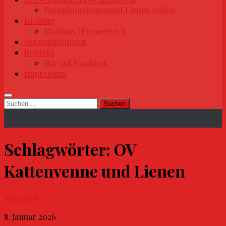
Ratsinfomanagement Lienen online
Kreistag
Matthias Himmelreich
Veranstaltungen
Kontakt
Wir auf Facebook
Impressum
Suchen
nach:
Schlagwörter:
OV
Kattenvenne und Lienen
Allgemein
8. Januar 2026