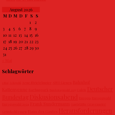
August 2026
M
D
M
D
F
S
S
1
2
3
4
5
6
7
8
9
10
11
12
13
14
15
16
17
18
19
20
21
22
23
24
25
26
27
28
29
30
31
« Mai
Schlagwörter
Bahnhof
Arne Strietelmeier
AWO Lienen
1.Mai
Achepohl
Deutscher
Kattenvenne
Barfusspark
Calcis
Bundestagswahl 2025
Diskusionsabend
Bundestag
Europa
Europawahl
Frank Sundermann
Europawahl 2024
Gaststätte Gravemeier
Herausforderungen
Haus des Gastes
Grünkohl essen