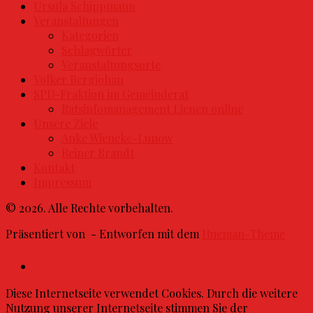
Ursula Schippmann
Veranstaltungen
Kategorien
Schlagwörter
Veranstaltungsorte
Volker Bergjohan
SPD-Fraktion im Gemeinderat
Ratsinfomanagement Lienen online
Unsere Ziele
Anke Wieneke-Lunow
Reiner Brandt
Kontakt
Impressum
© 2026. Alle Rechte vorbehalten.
Präsentiert von
- Entworfen mit dem
Hueman-Theme
Diese Internetseite verwendet Cookies. Durch die weitere
Nutzung unserer Internetseite stimmen Sie der