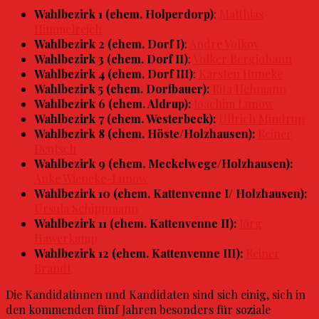
Wahlbezirk 1 (ehem. Holperdorp)
:
Matthias
Himmelreich
Wahlbezirk 2 (ehem. Dorf I)
:
Andre Volkov
Wahlbezirk 3 (ehem. Dorf II)
:
Volker Bergjohann
Wahlbezirk 4 (ehem. Dorf III)
:
Karsten Huneke
Wahlbezirk 5
(ehem. Dorfbauer):
Rita Hehmann
Wahlbezirk 6
(ehem. Aldrup):
Joachim Lunow
Wahlbezirk 7
(ehem. Westerbeck):
Ullrich Mindrup
Wahlbezirk 8
(ehem. Höste/Holzhausen):
Reiner
Deutsch
Wahlbezirk 9
(ehem. Meckelwege/Holzhausen):
Anke Wieneke-Lunow
Wahlbezirk 10
(ehem. Kattenvenne I/ Holzhausen):
Ursula Schippmann
Wahlbezirk 11
(ehem. Kattenvenne II):
Jörg
Hawerkamp
Wahlbezirk 12
(ehem. Kattenvenne III):
Reiner
Brandt
Die Kandidatinnen und Kandidaten sind sich einig, sich in
den kommenden fünf Jahren besonders für soziale