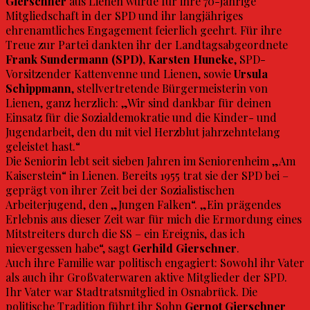
Gierschner
aus Lienen wurde für ihre 70-jährige
Mitgliedschaft in der SPD und ihr langjähriges
ehrenamtliches Engagement feierlich geehrt. Für ihre
Treue zur Partei dankten ihr der Landtagsabgeordnete
Frank
Sundermann (SPD), Karsten Huneke
, SPD-
Vorsitzender Kattenvenne und Lienen, sowie
Ursula
Schippmann
, stellvertretende Bürgermeisterin von
Lienen, ganz herzlich: „Wir sind dankbar für deinen
Einsatz für die Sozialdemokratie und die Kinder- und
Jugendarbeit, den du mit viel Herzblut jahrzehntelang
geleistet hast.“
Die Seniorin lebt seit sieben Jahren im Seniorenheim „Am
Kaiserstein“ in Lienen. Bereits 1955 trat sie der SPD bei –
geprägt von ihrer Zeit bei der Sozialistischen
Arbeiterjugend, den „Jungen Falken“. „Ein prägendes
Erlebnis aus dieser Zeit war für mich die Ermordung eines
Mitstreiters durch die SS – ein Ereignis, das ich
nievergessen habe“, sagt
Gerhild Gierschner
.
Auch ihre Familie war politisch engagiert: Sowohl ihr Vater
als auch ihr Großvaterwaren aktive Mitglieder der SPD.
Ihr Vater war Stadtratsmitglied in Osnabrück. Die
politische Tradition führt ihr Sohn
Gernot Gierschner