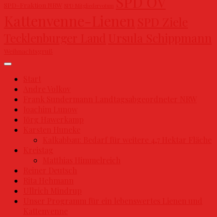
SPD OV
SPD-Fraktion NRW
SPD Mitgliedervotum
Kattenvenne-Lienen
SPD Ziele
Ursula Schippmann
Tecklenburger Land
Weihnachtsgruß
Start
Andre Volkov
Frank Sundermann Landtagsabgeordneter NRW
Joachim Lunow
Jörg Hawerkamp
Karsten Huneke
Kalkabbau: Bedarf für weitere 4,7 Hektar Fläche
Kreistag
Matthias Himmelreich
Reiner Deutsch
Rita Hehmann
Ullrich Mindrup
Unser Programm für ein lebenswertes Lienen und
Kattenvenne