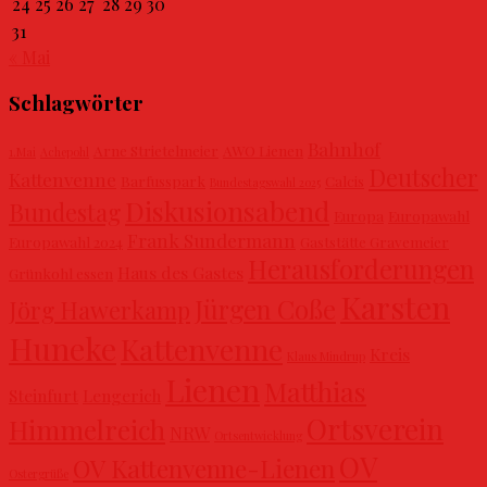
24
25
26
27
28
29
30
31
« Mai
Schlagwörter
Bahnhof
Arne Strietelmeier
AWO Lienen
1.Mai
Achepohl
Deutscher
Kattenvenne
Barfusspark
Calcis
Bundestagswahl 2025
Diskusionsabend
Bundestag
Europa
Europawahl
Frank Sundermann
Europawahl 2024
Gaststätte Gravemeier
Herausforderungen
Haus des Gastes
Grünkohl essen
Karsten
Jürgen Coße
Jörg Hawerkamp
Huneke
Kattenvenne
Kreis
Klaus Mindrup
Lienen
Matthias
Steinfurt
Lengerich
Ortsverein
Himmelreich
NRW
Ortsentwicklung
OV
OV Kattenvenne-Lienen
Ostergrüße