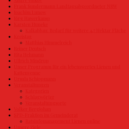
Andre Volkov
Frank Sundermann Landtagsabgeordneter NRW
Joachim Lunow
Jörg Hawerkamp
Karsten Huneke
Kalkabbau: Bedarf für weitere 4,7 Hektar Fläche
Kreistag
Matthias Himmelreich
Reiner Deutsch
Rita Hehmann
Ullrich Mindrup
Unser Programm für ein lebenswertes Lienen und
Kattenvenne
Ursula Schippmann
Veranstaltungen
Kategorien
Schlagwörter
Veranstaltungsorte
Volker Bergjohan
SPD-Fraktion im Gemeinderat
Ratsinfomanagement Lienen online
Unsere Ziele