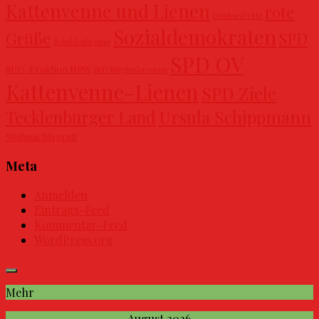
Kattenvenne und Lienen
rote
Reinhard Otte
Sozialdemokraten
Grüße
SPD
Schuldenbremse
SPD OV
SPD-Fraktion NRW
SPD Mitgliedervotum
Kattenvenne-Lienen
SPD Ziele
Ursula Schippmann
Tecklenburger Land
Weihnachtsgruß
Meta
Anmelden
Eintrags-Feed
Kommentar-Feed
WordPress.org
Mehr
August 2026