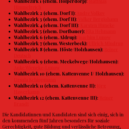
Wahlbezirk 1 (ehem. Holperdorp)
:
Matthias
Himmelreich
Wahlbezirk 2 (ehem. Dorf I)
:
Andre Volkov
Wahlbezirk 3 (ehem. Dorf II)
:
Volker Bergjohann
Wahlbezirk 4 (ehem. Dorf III)
:
Karsten Huneke
Wahlbezirk 5
(ehem. Dorfbauer):
Rita Hehmann
Wahlbezirk 6
(ehem. Aldrup):
Joachim Lunow
Wahlbezirk 7
(ehem. Westerbeck):
Ullrich Mindrup
Wahlbezirk 8
(ehem. Höste/Holzhausen):
Reiner
Deutsch
Wahlbezirk 9
(ehem. Meckelwege/Holzhausen):
Anke Wieneke-Lunow
Wahlbezirk 10
(ehem. Kattenvenne I/ Holzhausen):
Ursula Schippmann
Wahlbezirk 11
(ehem. Kattenvenne II):
Jörg
Hawerkamp
Wahlbezirk 12
(ehem. Kattenvenne III):
Reiner
Brandt
Die Kandidatinnen und Kandidaten sind sich einig, sich in
den kommenden fünf Jahren besonders für soziale
Gerechtigkeit, gute Bildung und verlässliche Betreuung,