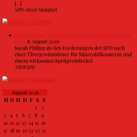
[…]
SPD-Kreis Steinfurt
SPD in NRW
Sarah Philipp: »Krisen dürfen kein Geschäftsmodell
sein«
8. August 2026
Sarah Philipp zu den Forderungen der SPD nach
einer Übergewinnsteuer für Mineralölkonzerne und
einem wirksamen Spritpreisdeckel
NRWSPD
SPD im Bund
August 2026
M
D
M
D
F
S
S
1
2
3
4
5
6
7
8
9
10
11
12
13
14
15
16
17
18
19
20
21
22
23