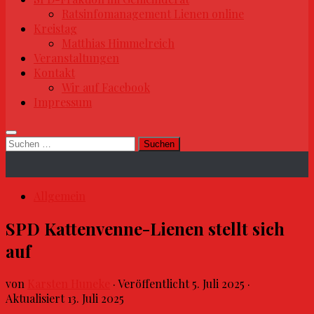
Ratsinfomanagement Lienen online
Kreistag
Matthias Himmelreich
Veranstaltungen
Kontakt
Wir auf Facebook
Impressum
Suchen
nach:
Allgemein
SPD Kattenvenne-Lienen stellt sich
auf
von
Karsten Huneke
· Veröffentlicht
5. Juli 2025
·
Aktualisiert
13. Juli 2025