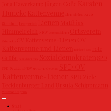
Karsten
Jürgen Coße
Jörg Hawerkamp
Huneke
Kattenvenne
Kreis
Klaus Mindrup
Lienen
Matthias
Steinfurt
Lengerich
Ortsverein
Himmelreich
NRW
Ortsentwicklung
OV
OV Kattenvenne-Lienen
Ostergrüße
Kattenvenne und Lienen
rote
Reinhard Otte
Sozialdemokraten
Grüße
SPD
Schuldenbremse
SPD OV
SPD-Fraktion NRW
SPD Mitgliedervotum
Kattenvenne-Lienen
SPD Ziele
Ursula Schippmann
Tecklenburger Land
Weihnachtsgruß
Start