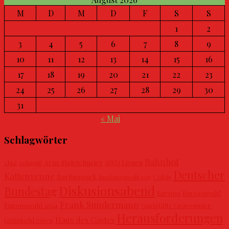
M
D
M
D
F
S
S
1
2
3
4
5
6
7
8
9
10
11
12
13
14
15
16
17
18
19
20
21
22
23
24
25
26
27
28
29
30
31
« Mai
Schlagwörter
Bahnhof
Arne Strietelmeier
AWO Lienen
1.Mai
Achepohl
Deutscher
Kattenvenne
Barfusspark
Calcis
Bundestagswahl 2025
Diskusionsabend
Bundestag
Europa
Europawahl
Frank Sundermann
Europawahl 2024
Gaststätte Gravemeier
Herausforderungen
Haus des Gastes
Grünkohl essen