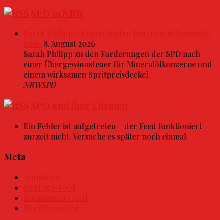
SPD in NRW
Sarah Philipp: »Krisen dürfen kein Geschäftsmodell
sein«
8. August 2026
Sarah Philipp zu den Forderungen der SPD nach
einer Übergewinnsteuer für Mineralölkonzerne und
einem wirksamen Spritpreisdeckel
NRWSPD
SPD und ihre Themen
Ein Fehler ist aufgetreten – der Feed funktioniert
zurzeit nicht. Versuche es später noch einmal.
Meta
Anmelden
Eintrags-Feed
Kommentar-Feed
WordPress.org