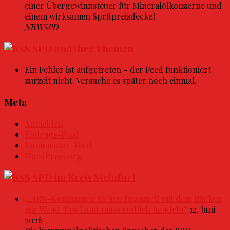
einer Übergewinnsteuer für Mineralölkonzerne und
einem wirksamen Spritpreisdeckel
NRWSPD
SPD und ihre Themen
Ein Fehler ist aufgetreten – der Feed funktioniert
zurzeit nicht. Versuche es später noch einmal.
Meta
Anmelden
Eintrags-Feed
Kommentar-Feed
WordPress.org
SPD im Kreis Steinfurt
„NRW-Kommunen stehen finanziell mit dem Rücken
zur Wand. Das Land muss endlich handeln“
12. Juni
2026