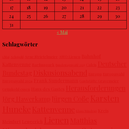
17
18
19
20
21
22
23
24
25
26
27
28
29
30
31
« Mai
Schlagwörter
Bahnhof
Arne Strietelmeier
AWO Lienen
1.Mai
Achepohl
Deutscher
Kattenvenne
Barfusspark
Calcis
Bundestagswahl 2025
Diskusionsabend
Bundestag
Europa
Europawahl
Frank Sundermann
Europawahl 2024
Gaststätte Gravemeier
Herausforderungen
Haus des Gastes
Grünkohl essen
Karsten
Jürgen Coße
Jörg Hawerkamp
Huneke
Kattenvenne
Kreis
Klaus Mindrup
Lienen
Matthias
Steinfurt
Lengerich