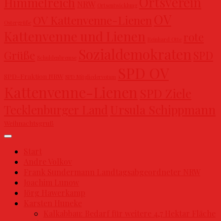
Ortsverein
Himmelreich
NRW
Ortsentwicklung
OV
OV Kattenvenne-Lienen
Ostergrüße
Kattenvenne und Lienen
rote
Reinhard Otte
Sozialdemokraten
Grüße
SPD
Schuldenbremse
SPD OV
SPD-Fraktion NRW
SPD Mitgliedervotum
Kattenvenne-Lienen
SPD Ziele
Ursula Schippmann
Tecklenburger Land
Weihnachtsgruß
Start
Andre Volkov
Frank Sundermann Landtagsabgeordneter NRW
Joachim Lunow
Jörg Hawerkamp
Karsten Huneke
Kalkabbau: Bedarf für weitere 4,7 Hektar Fläche