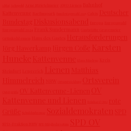
Bahnhof
Arne Strietelmeier
AWO Lienen
1.Mai
Achepohl
Deutscher
Kattenvenne
Barfusspark
Calcis
Bundestagswahl 2025
Diskusionsabend
Bundestag
Europa
Europawahl
Frank Sundermann
Europawahl 2024
Gaststätte Gravemeier
Herausforderungen
Haus des Gastes
Grünkohl essen
Karsten
Jürgen Coße
Jörg Hawerkamp
Huneke
Kattenvenne
Kreis
Klaus Mindrup
Lienen
Matthias
Steinfurt
Lengerich
Ortsverein
Himmelreich
NRW
Ortsentwicklung
OV
OV Kattenvenne-Lienen
Ostergrüße
Kattenvenne und Lienen
rote
Reinhard Otte
Sozialdemokraten
Grüße
SPD
Schuldenbremse
SPD OV
SPD-Fraktion NRW
SPD Mitgliedervotum