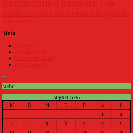
Kattenvenne-Lienen
SPD Ziele
Ursula Schippmann
Tecklenburger Land
Weihnachtsgruß
Meta
Anmelden
Eintrags-Feed
Kommentar-Feed
WordPress.org
Mehr
August 2026
M
D
M
D
F
S
S
1
2
3
4
5
6
7
8
9
10
11
12
13
14
15
16