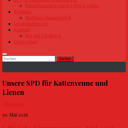
Ratsinfomanagement Lienen online
Kreistag
Matthias Himmelreich
Veranstaltungen
Kontakt
Wir auf Facebook
Impressum
Suchen
nach:
Unsere SPD für Kattenvenne und
Lienen
Allgemein
30. Mai 2026