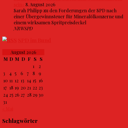
sein«
8. August 2026
Sarah Philipp zu den Forderungen der SPD nach
einer Übergewinnsteuer für Mineralölkonzerne und
einem wirksamen Spritpreisdeckel
NRWSPD
SPD im Bund
August 2026
M
D
M
D
F
S
S
1
2
3
4
5
6
7
8
9
10
11
12
13
14
15
16
17
18
19
20
21
22
23
24
25
26
27
28
29
30
31
« Mai
Schlagwörter