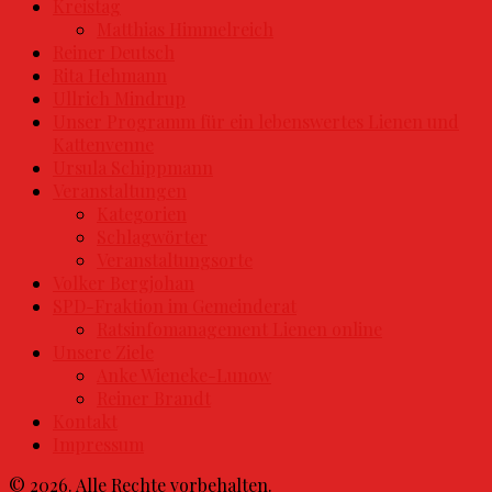
Kreistag
Matthias Himmelreich
Reiner Deutsch
Rita Hehmann
Ullrich Mindrup
Unser Programm für ein lebenswertes Lienen und
Kattenvenne
Ursula Schippmann
Veranstaltungen
Kategorien
Schlagwörter
Veranstaltungsorte
Volker Bergjohan
SPD-Fraktion im Gemeinderat
Ratsinfomanagement Lienen online
Unsere Ziele
Anke Wieneke-Lunow
Reiner Brandt
Kontakt
Impressum
© 2026. Alle Rechte vorbehalten.