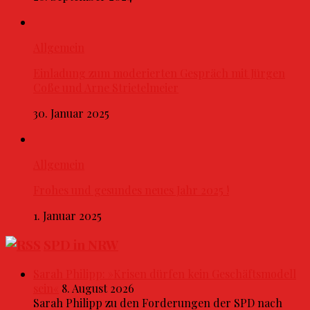
Allgemein
Einladung zum moderierten Gespräch mit Jürgen
Coße und Arne Strietelmeier
30. Januar 2025
Allgemein
Frohes und gesundes neues Jahr 2025 !
1. Januar 2025
SPD in NRW
Sarah Philipp: »Krisen dürfen kein Geschäftsmodell
sein«
8. August 2026
Sarah Philipp zu den Forderungen der SPD nach