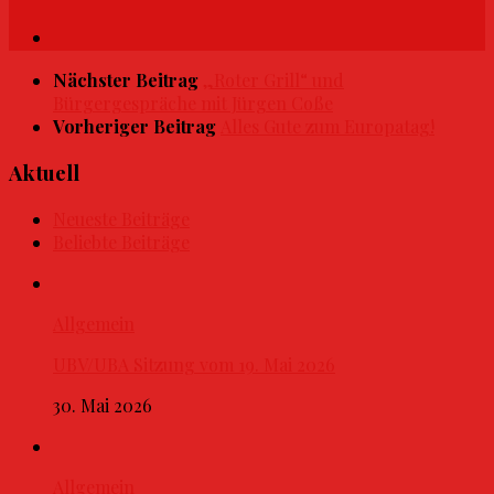
Nächster Beitrag
„Roter Grill“ und
Bürgergespräche mit Jürgen Coße
Vorheriger Beitrag
Alles Gute zum Europatag!
Aktuell
Neueste Beiträge
Beliebte Beiträge
Allgemein
UBV/UBA Sitzung vom 19. Mai 2026
30. Mai 2026
Allgemein