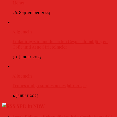
Lienen
26. September 2024
Allgemein
Einladung zum moderierten Gespräch mit Jürgen
Coße und Arne Strietelmeier
30. Januar 2025
Allgemein
Frohes und gesundes neues Jahr 2025 !
1. Januar 2025
SPD in NRW
Sarah Philipp: »Krisen dürfen kein Geschäftsmodell