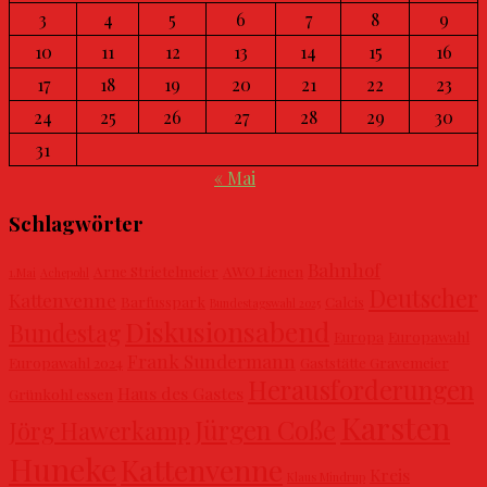
3
4
5
6
7
8
9
10
11
12
13
14
15
16
17
18
19
20
21
22
23
24
25
26
27
28
29
30
31
« Mai
Schlagwörter
Bahnhof
Arne Strietelmeier
AWO Lienen
1.Mai
Achepohl
Deutscher
Kattenvenne
Barfusspark
Calcis
Bundestagswahl 2025
Diskusionsabend
Bundestag
Europa
Europawahl
Frank Sundermann
Europawahl 2024
Gaststätte Gravemeier
Herausforderungen
Haus des Gastes
Grünkohl essen
Karsten
Jürgen Coße
Jörg Hawerkamp
Huneke
Kattenvenne
Kreis
Klaus Mindrup