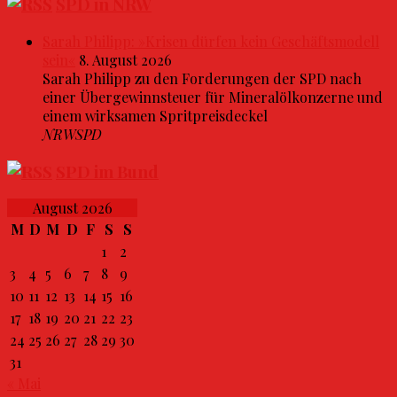
SPD in NRW
Sarah Philipp: »Krisen dürfen kein Geschäftsmodell
sein«
8. August 2026
Sarah Philipp zu den Forderungen der SPD nach
einer Übergewinnsteuer für Mineralölkonzerne und
einem wirksamen Spritpreisdeckel
NRWSPD
SPD im Bund
August 2026
M
D
M
D
F
S
S
1
2
3
4
5
6
7
8
9
10
11
12
13
14
15
16
17
18
19
20
21
22
23
24
25
26
27
28
29
30
31
« Mai