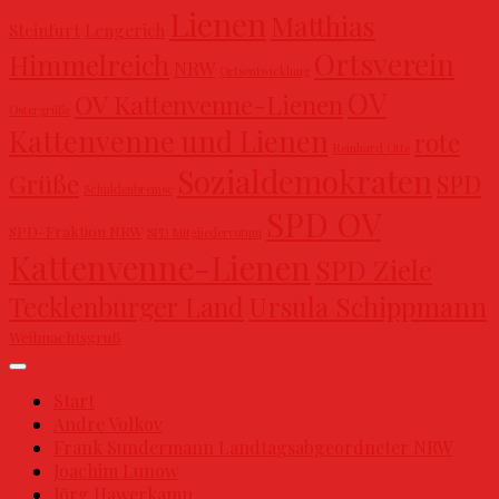
Lienen
Matthias
Steinfurt
Lengerich
Ortsverein
Himmelreich
NRW
Ortsentwicklung
OV
OV Kattenvenne-Lienen
Ostergrüße
Kattenvenne und Lienen
rote
Reinhard Otte
Sozialdemokraten
Grüße
SPD
Schuldenbremse
SPD OV
SPD-Fraktion NRW
SPD Mitgliedervotum
Kattenvenne-Lienen
SPD Ziele
Ursula Schippmann
Tecklenburger Land
Weihnachtsgruß
Start
Andre Volkov
Frank Sundermann Landtagsabgeordneter NRW
Joachim Lunow
Jörg Hawerkamp