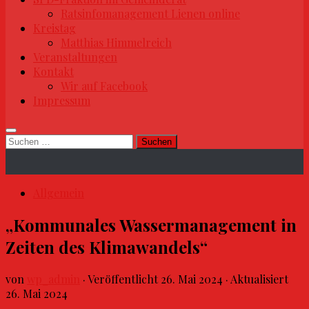
Ratsinfomanagement Lienen online
Kreistag
Matthias Himmelreich
Veranstaltungen
Kontakt
Wir auf Facebook
Impressum
Suchen
nach:
Allgemein
„Kommunales Wassermanagement in
Zeiten des Klimawandels“
von
wp_admin
· Veröffentlicht
26. Mai 2024
· Aktualisiert
26. Mai 2024