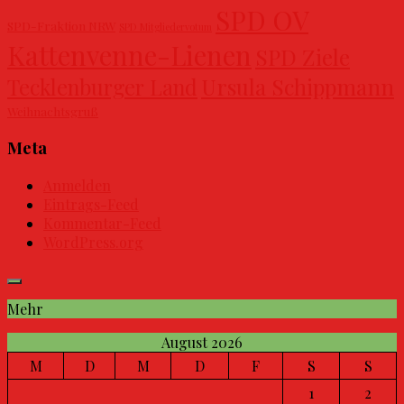
SPD OV
SPD-Fraktion NRW
SPD Mitgliedervotum
Kattenvenne-Lienen
SPD Ziele
Ursula Schippmann
Tecklenburger Land
Weihnachtsgruß
Meta
Anmelden
Eintrags-Feed
Kommentar-Feed
WordPress.org
Mehr
August 2026
M
D
M
D
F
S
S
1
2