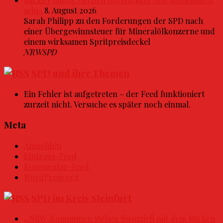
sein«
8. August 2026
Sarah Philipp zu den Forderungen der SPD nach
einer Übergewinnsteuer für Mineralölkonzerne und
einem wirksamen Spritpreisdeckel
NRWSPD
SPD und ihre Themen
Ein Fehler ist aufgetreten – der Feed funktioniert
zurzeit nicht. Versuche es später noch einmal.
Meta
Anmelden
Eintrags-Feed
Kommentar-Feed
WordPress.org
SPD im Kreis Steinfurt
„NRW-Kommunen stehen finanziell mit dem Rücken