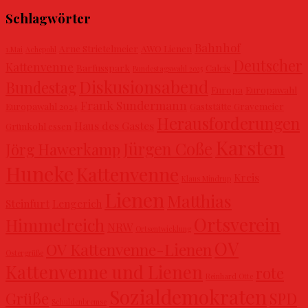
Schlagwörter
Bahnhof
Arne Strietelmeier
AWO Lienen
1.Mai
Achepohl
Deutscher
Kattenvenne
Barfusspark
Calcis
Bundestagswahl 2025
Diskusionsabend
Bundestag
Europa
Europawahl
Frank Sundermann
Europawahl 2024
Gaststätte Gravemeier
Herausforderungen
Haus des Gastes
Grünkohl essen
Karsten
Jürgen Coße
Jörg Hawerkamp
Huneke
Kattenvenne
Kreis
Klaus Mindrup
Lienen
Matthias
Steinfurt
Lengerich
Ortsverein
Himmelreich
NRW
Ortsentwicklung
OV
OV Kattenvenne-Lienen
Ostergrüße
Kattenvenne und Lienen
rote
Reinhard Otte
Sozialdemokraten
Grüße
SPD
Schuldenbremse