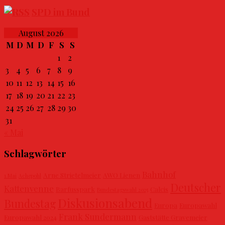
SPD im Bund
August 2026
M
D
M
D
F
S
S
1
2
3
4
5
6
7
8
9
10
11
12
13
14
15
16
17
18
19
20
21
22
23
24
25
26
27
28
29
30
31
« Mai
Schlagwörter
Bahnhof
Arne Strietelmeier
AWO Lienen
1.Mai
Achepohl
Deutscher
Kattenvenne
Barfusspark
Calcis
Bundestagswahl 2025
Diskusionsabend
Bundestag
Europa
Europawahl
Frank Sundermann
Europawahl 2024
Gaststätte Gravemeier