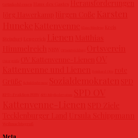
Herausforderungen
Haus des Gastes
Grünkohl essen
Karsten
Jürgen Coße
Jörg Hawerkamp
Huneke
Kattenvenne
Kreis
Klaus Mindrup
Lienen
Matthias
Steinfurt
Lengerich
Ortsverein
Himmelreich
NRW
Ortsentwicklung
OV
OV Kattenvenne-Lienen
Ostergrüße
Kattenvenne und Lienen
rote
Reinhard Otte
Sozialdemokraten
Grüße
SPD
Schuldenbremse
SPD OV
SPD-Fraktion NRW
SPD Mitgliedervotum
Kattenvenne-Lienen
SPD Ziele
Ursula Schippmann
Tecklenburger Land
Weihnachtsgruß
Meta