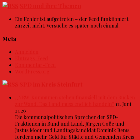
SPD und ihre Themen
Ein Fehler ist aufgetreten – der Feed funktioniert
zurzeit nicht. Versuche es später noch einmal.
Meta
Anmelden
Eintrags-Feed
Kommentar-Feed
WordPress.org
SPD im Kreis Steinfurt
„NRW-Kommunen stehen finanziell mit dem Rücken
zur Wand. Das Land muss endlich handeln“
12. Juni
2026
Die kommunalpolitischen Sprecher der SPD-
Fraktionen in Bund und Land, Jürgen Coße und
Justus Moor und Landtagskandidat Dominik Bems
fordern mehr Geld für Städte und Gemeinden Kreis