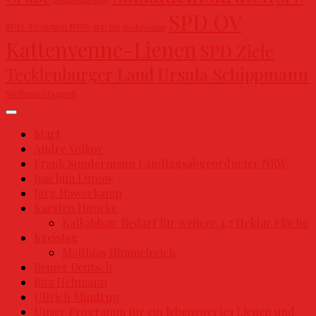
SPD OV
SPD-Fraktion NRW
SPD Mitgliedervotum
Kattenvenne-Lienen
SPD Ziele
Ursula Schippmann
Tecklenburger Land
Weihnachtsgruß
Start
Andre Volkov
Frank Sundermann Landtagsabgeordneter NRW
Joachim Lunow
Jörg Hawerkamp
Karsten Huneke
Kalkabbau: Bedarf für weitere 4,7 Hektar Fläche
Kreistag
Matthias Himmelreich
Reiner Deutsch
Rita Hehmann
Ullrich Mindrup
Unser Programm für ein lebenswertes Lienen und