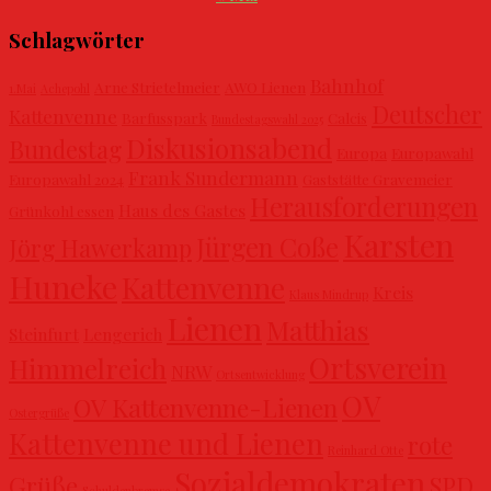
Schlagwörter
Bahnhof
Arne Strietelmeier
AWO Lienen
1.Mai
Achepohl
Deutscher
Kattenvenne
Barfusspark
Calcis
Bundestagswahl 2025
Diskusionsabend
Bundestag
Europa
Europawahl
Frank Sundermann
Europawahl 2024
Gaststätte Gravemeier
Herausforderungen
Haus des Gastes
Grünkohl essen
Karsten
Jürgen Coße
Jörg Hawerkamp
Huneke
Kattenvenne
Kreis
Klaus Mindrup
Lienen
Matthias
Steinfurt
Lengerich
Ortsverein
Himmelreich
NRW
Ortsentwicklung
OV
OV Kattenvenne-Lienen
Ostergrüße
Kattenvenne und Lienen
rote
Reinhard Otte
Sozialdemokraten
Grüße
SPD
Schuldenbremse