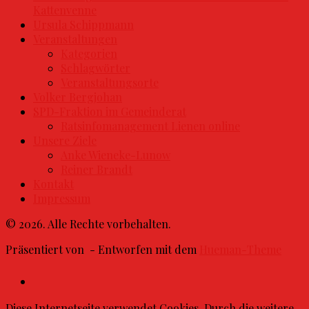
Kattenvenne
Ursula Schippmann
Veranstaltungen
Kategorien
Schlagwörter
Veranstaltungsorte
Volker Bergjohan
SPD-Fraktion im Gemeinderat
Ratsinfomanagement Lienen online
Unsere Ziele
Anke Wieneke-Lunow
Reiner Brandt
Kontakt
Impressum
© 2026. Alle Rechte vorbehalten.
Präsentiert von
- Entworfen mit dem
Hueman-Theme
Diese Internetseite verwendet Cookies. Durch die weitere